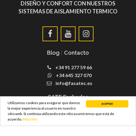
DISEÑO Y CONFORT CON NUESTROS
SISTEMAS DE AISLAMIENTO TERMICO
Blog
|
Contacto
+34 91 277 59 66
+34 645 327 070
info@fasatec.es
SATE Fachadas
Utilizamos cookies para asegurar que damos
ACEPTAR
la mejor experiencia al usuario en nuestro
sitio web. Si continúa utilizando este sitio asumiremos que está de
acuerdo.
Más Info
© Copyright 2021 FASATEC S.L –
Diseño Web