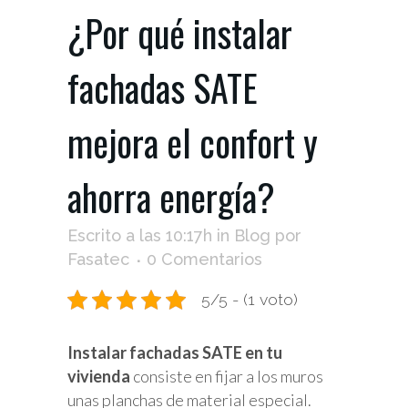
¿Por qué instalar
fachadas SATE
mejora el confort y
ahorra energía?
Escrito a las 10:17h
in
Blog
por
Fasatec
0 Comentarios
5/5 - (1 voto)
Instalar fachadas SATE en tu
vivienda
consiste en fijar a los muros
unas planchas de material especial.