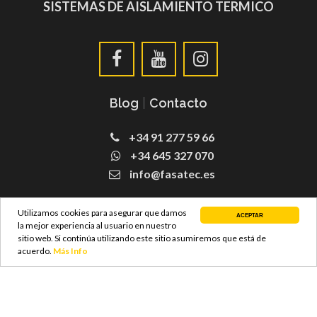
SISTEMAS DE AISLAMIENTO TERMICO
Blog
|
Contacto
+34 91 277 59 66
+34 645 327 070
info@fasatec.es
SATE Fachadas
Utilizamos cookies para asegurar que damos
ACEPTAR
la mejor experiencia al usuario en nuestro
sitio web. Si continúa utilizando este sitio asumiremos que está de
acuerdo.
Más Info
© Copyright 2021 FASATEC S.L –
Diseño Web
ProvidersWeb
|
Aviso Legal y Poltica de Privacidad
|
Politica de