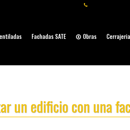
+34 91 277 59 66
entiladas
Fachadas SATE
Obras
Cerrajeri
ar un edificio con una fa