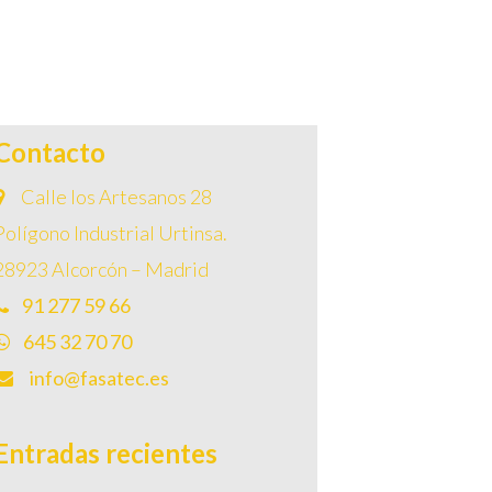
Contacto
Calle los Artesanos 28
Polígono Industrial Urtinsa.
28923 Alcorcón – Madrid
91 277 59 66
645 32 70 70
info@fasatec.es
Entradas recientes