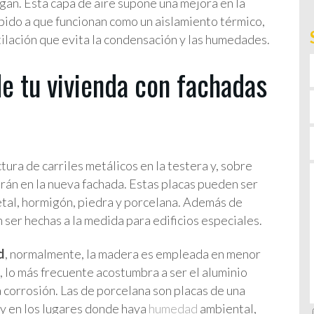
egan. Esta capa de aire supone una mejora en la
ebido a que funcionan como un aislamiento térmico,
ilación que evita la condensación y las humedades.
de tu vivienda con fachadas
tura de carriles metálicos en la testera y, sobre
arán en la nueva fachada. Estas placas pueden ser
metal, hormigón, piedra y porcelana. Además de
 ser hechas a la medida para edificios especiales.
d
, normalmente, la madera es empleada en menor
s, lo más frecuente acostumbra a ser el aluminio
la corrosión. Las de porcelana son placas de una
 y en los lugares donde haya
humedad
ambiental,