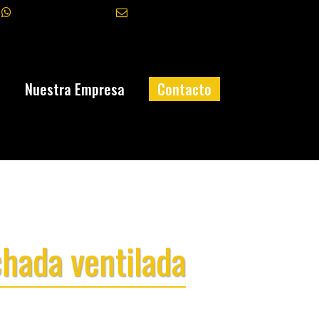
+34 645 327 070
info@fasatec.es
a
Nuestra Empresa
Contacto
chada ventilada