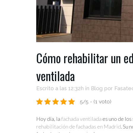
Cómo rehabilitar un ed
ventilada
Escrito a las 12:32h
in
Blog
por
Fasate
5/5 - (1 voto)
Hoy día, la
fachada ventilada
es uno de los
rehabilitación de fachadas en Madrid
. Su 