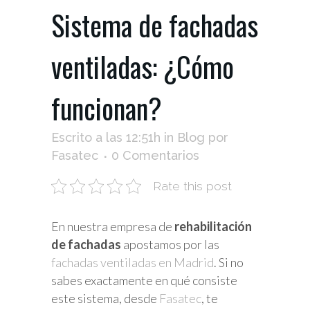
Sistema de fachadas
ventiladas: ¿Cómo
funcionan?
Escrito a las 12:51h
in
Blog
por
Fasatec
0 Comentarios
Rate this post
En nuestra empresa de
rehabilitación
de fachadas
apostamos por las
fachadas ventiladas en Madrid
. Si no
sabes exactamente en qué consiste
este sistema, desde
Fasatec
, te