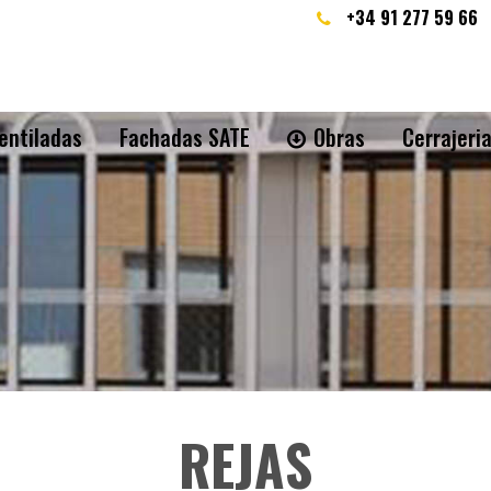
+34 91 277 59 66
entiladas
Fachadas SATE
Obras
Cerrajeri
REJAS