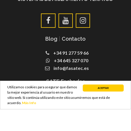
Blog
|
Contacto
+34 91 277 59 66
+34 645 327 070
info@fasatec.es
SATE Fachadas
Utilizamos cookies para asegurar que damos
ACEPTAR
la mejor experiencia al usuario en nuestro
sitio web. Si continúa utilizando este sitio asumiremos que está de
acuerdo.
Más Info
© Copyright 2021 FASATEC S.L –
Diseño Web
ProvidersWeb
|
Aviso Legal y Poltica de Privacidad
|
Politica de
Cookies