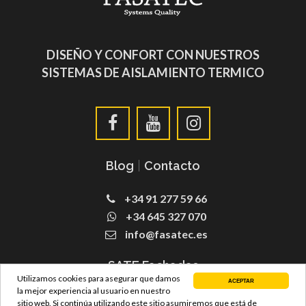
DISEÑO Y CONFORT CON NUESTROS
SISTEMAS DE AISLAMIENTO TERMICO
Blog
|
Contacto
+34 91 277 59 66
+34 645 327 070
info@fasatec.es
SATE Fachadas
Utilizamos cookies para asegurar que damos
ACEPTAR
la mejor experiencia al usuario en nuestro
sitio web. Si continúa utilizando este sitio asumiremos que está de