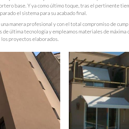
ortero base. Y ya como último toque, tras el pertinente tie
arado el sistema para su acabado final.
 una manera profesional y con el total compromiso de cumpl
de última tecnología y empleamos materiales de máxima ca
n los proyectos elaborados.