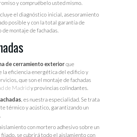
mpromiso y compruébelo usted mismo.
ncluye el diagnóstico inicial, asesoramiento
ado posible y con la total garantía de
o de montaje de fachadas.
chadas
ma de cerramiento exterior
que
a eficiencia energética del edificio y
rvicios, que son el montaje de fachadas
d de Madrid
y provincias colindantes.
 fachadas
, es nuestra especialidad. Se trata
nte térmico y acústico, garantizando un
.
n aislamiento con mortero adhesivo sobre un
fijado, se cubrirá todo el aislamiento con