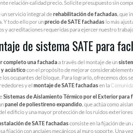
ente relación-calidad precio. Solicite presupuesto sin co
 un servicio integral de
rehabilitación de fachadas
, que i
. Y todo ello por un
precio de SATE fachadas
lo más ajust
s y acreditaciones requeridas para ejercer nuestro trabaj
ontaje de sistema SATE para fa
por completo una fachada
a través del montaje de un
siste
 y acústico
con el propósito de mejorar considerablemente l
 los ocupantes del bloque. Para lograrlo, ofrecemos dos se
lrededores y el
montaje de SATE fachadas
en la
Comunida
de
Sistemas de Aislamiento Térmico por el Exterior para
un
panel de poliestireno expandido
, que actúa como aisla
del edificio y una mayor protección de los ruidos exteriores
nstalación de SATE fachadas
consiste en la fijación de u
a fijación con anclajes mecánicos al muro soporte. Una vez 