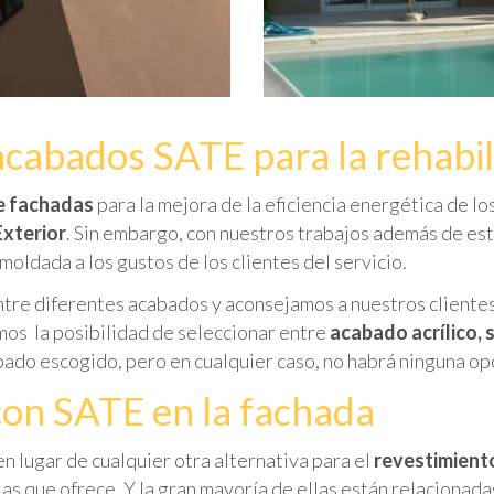
acabados SATE para la rehabil
de fachadas
para la mejora de la eficiencia energética de los
Exterior
. Sin embargo, con nuestros trabajos además de es
moldada a los gustos de los clientes del servicio.
ntre diferentes acabados y aconsejamos a nuestros cliente
mos la posibilidad de seleccionar entre
acabado acrílico, s
abado escogido, pero en cualquier caso, no habrá ninguna o
on SATE en la fachada
n lugar de cualquier otra alternativa para el
revestimient
as que ofrece. Y la gran mayoría de ellas están relacionada