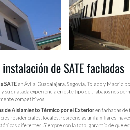
a instalación de SATE fachadas
as SATE
en Ávila, Guadalajara, Segovia, Toledo y Madrid p
 su dilatada experiencia en este tipo de trabajos nos permi
mente competitivos.
s de Aislamiento Térmico por el Exterior
en fachadas de 
cios residenciales, locales, residencias unifamiliares, naves
tónicas diferentes. Siempre con la total garantía de que e