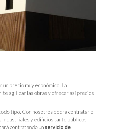
or un precio muy económico. La
te agilizar las obras y ofrecer así precios
todo tipo. Con nosotros podrá contratar el
 industriales y edificios tanto públicos
stará contratando un
servicio de