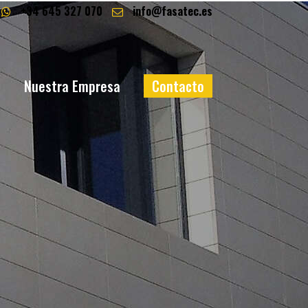
+34 645 327 070
info@fasatec.es
a
Nuestra Empresa
Contacto