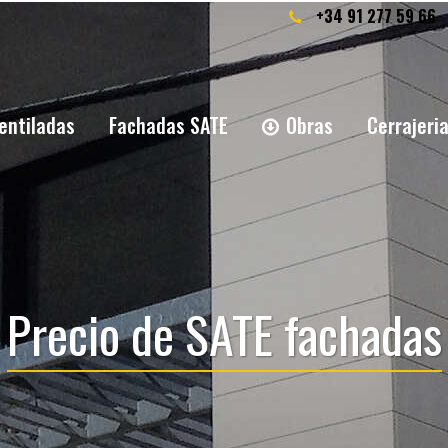
+34 91 277 59 66
entiladas
Fachadas SATE
Obras
Cerrajeri
Precio de SATE fachadas