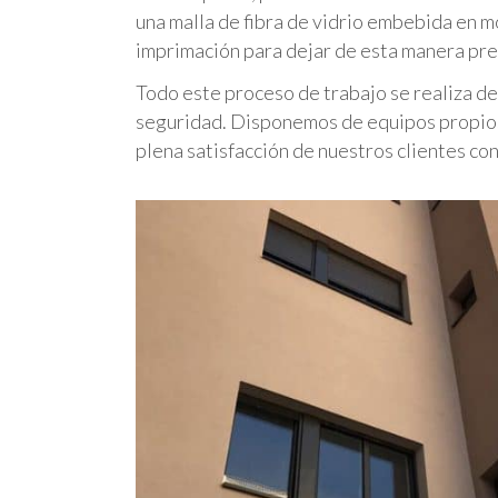
una malla de fibra de vidrio embebida en m
imprimación para dejar de esta manera prep
Todo este proceso de trabajo se realiza de
seguridad. Disponemos de equipos propios 
plena satisfacción de nuestros clientes co