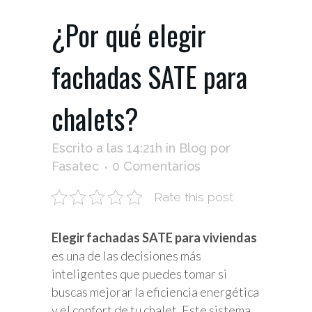
¿Por qué elegir
fachadas SATE para
chalets?
Escrito a las 14:21h
in
Blog
por
Fasatec
0 Comentarios
Rate this post
Elegir fachadas SATE para viviendas
es una de las decisiones más
inteligentes que puedes tomar si
buscas mejorar la eficiencia energética
y el confort de tu chalet. Este sistema,