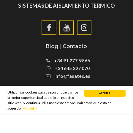
SISTEMAS DE AISLAMIENTO TERMICO
Blog
|
Contacto
+34 91 277 59 66
+34 645 327 070
info@fasatec.es
SATE Fachadas
Utilizamos cookies para asegurar que damos
ACEPTAR
la mejor experiencia al usuario en nuestro
sitio web. Si continúa utilizando este sitio asumiremos que está de
acuerdo.
Más Info
© Copyright 2021 FASATEC S.L –
Diseño Web
ProvidersWeb
|
Aviso Legal y Poltica de Privacidad
|
Politica de