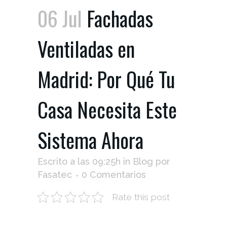
06 Jul
Fachadas
Ventiladas en
Madrid: Por Qué Tu
Casa Necesita Este
Sistema Ahora
Escrito a las 09:25h
in
Blog
por
Fasatec
0 Comentarios
Rate this post