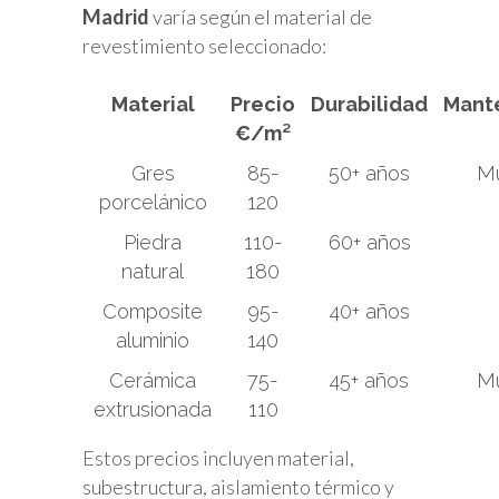
Madrid
varía según el material de
revestimiento seleccionado:
Material
Precio
Durabilidad
Mant
€/m²
Gres
85-
50+ años
Mu
porcelánico
120
Piedra
110-
60+ años
natural
180
Composite
95-
40+ años
aluminio
140
Cerámica
75-
45+ años
Mu
extrusionada
110
Estos precios incluyen material,
subestructura, aislamiento térmico y