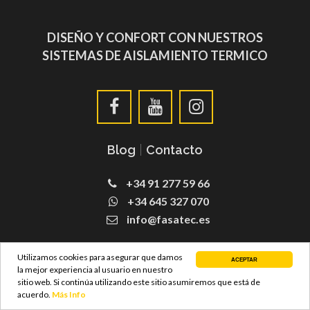
DISEÑO Y CONFORT CON NUESTROS
SISTEMAS DE AISLAMIENTO TERMICO
Blog
|
Contacto
+34 91 277 59 66
+34 645 327 070
info@fasatec.es
SATE Fachadas
Utilizamos cookies para asegurar que damos
ACEPTAR
la mejor experiencia al usuario en nuestro
sitio web. Si continúa utilizando este sitio asumiremos que está de
acuerdo.
Más Info