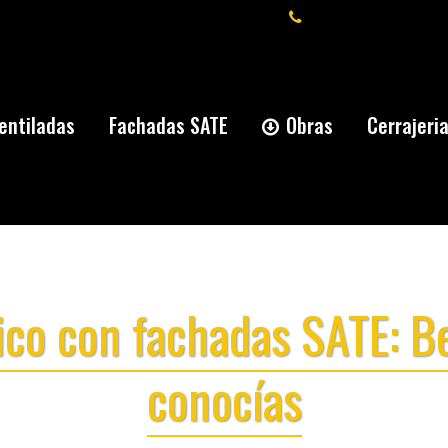
+34 91 277 59 66
entiladas
Fachadas SATE
Obras
Cerrajeri
ico con fachadas SATE: Be
conocías