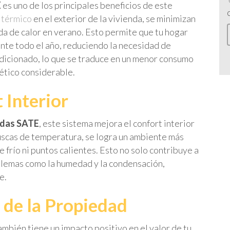
E
es uno de los principales beneficios de este
 térmico
en el exterior de la vivienda, se minimizan
ada de calor en verano. Esto permite que tu hogar
te todo el año, reduciendo la necesidad de
ondicionado, lo que se traduce en un menor consumo
ético considerable.
 Interior
adas SATE
, este sistema mejora el confort interior
bruscas de temperatura, se logra un ambiente más
e frío ni puntos calientes. Esto no solo contribuye a
blemas como la humedad y la condensación,
e.
 de la Propiedad
ambién tiene un impacto positivo en el valor de tu