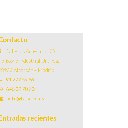
Contacto
Calle los Artesanos 28
Polígono Industrial Urtinsa.
28923 Alcorcón – Madrid
91 277 59 66
645 32 70 70
info@fasatec.es
Entradas recientes