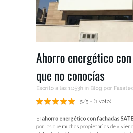
Ahorro energético con
que no conocías
Escrito a las 11:53h
in
Blog
por
Fasate
5/5 - (1 voto)
El
ahorro energético con fachadas SAT
por las que muchos propietarios de viviend