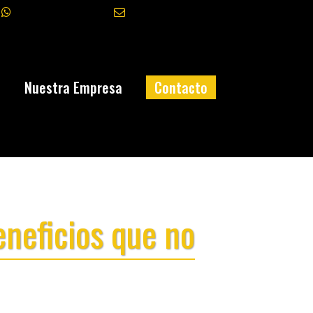
+34 645 327 070
info@fasatec.es
a
Nuestra Empresa
Contacto
neficios que no