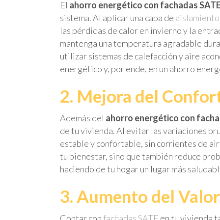
El
ahorro energético con fachadas SAT
sistema. Al aplicar una capa de
aislamiento
las pérdidas de calor en invierno y la entr
mantenga una temperatura agradable duran
utilizar sistemas de calefacción y aire ac
energético y, por ende, en un ahorro energ
2. Mejora del Confort
Además del
ahorro energético con fach
de tu vivienda. Al evitar las variaciones 
estable y confortable, sin corrientes de air
tu bienestar, sino que también reduce pro
haciendo de tu hogar un lugar más saludabl
3. Aumento del Valor
Contar con
fachadas SATE
en tu vivienda t