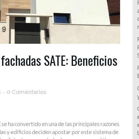
 fachadas SATE: Beneficios
c
0 Comentarios
E
se ha convertido en una de las principales razones
as y edificios deciden apostar por este sistema de