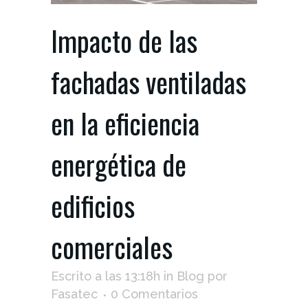
Impacto de las
fachadas ventiladas
en la eficiencia
energética de
edificios
comerciales
Escrito a las 13:18h
in
Blog
por
Fasatec
0 Comentarios