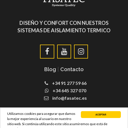
DISEÑO Y CONFORT CON NUESTROS
SISTEMAS DE AISLAMIENTO TERMICO
Blog
|
Contacto
+34 91 277 59 66
+34 645 327 070
info@fasatec.es
SATE Fachadas
Utilizamos cookies para asegurar que damos
ACEPTAR
la mejor experiencia al usuario en nuestro
sitio web. Si continúa utilizando este sitio asumiremos que está de