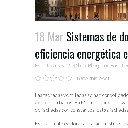
18 Mar
Sistemas de dob
eficiencia energética e
Escrito a las 12:42h
in
Blog
por
Fasate
Rate this post
Las fachadas ventiladas se han consolidado
edificios urbanos. En Madrid, donde las va
de fachadas son constantes, estas fachadas
Este artículo explora las características, 