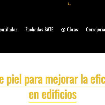
+34 91 277 59 66
entiladas
Fachadas SATE
Obras
Cerrajeri
 piel para mejorar la efi
en edificios