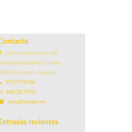
Contacto
Calle los Artesanos 28
Polígono Industrial Urtinsa.
28923 Alcorcón – Madrid
91 277 59 66
645 32 70 70
info@fasatec.es
Entradas recientes