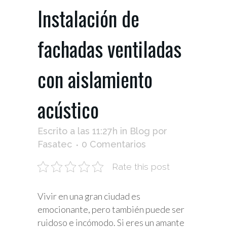
Instalación de
fachadas ventiladas
con aislamiento
acústico
Escrito a las 11:27h
in
Blog
por
Fasatec
0 Comentarios
Rate this post
Vivir en una gran ciudad es
emocionante, pero también puede ser
ruidoso e incómodo. Si eres un amante