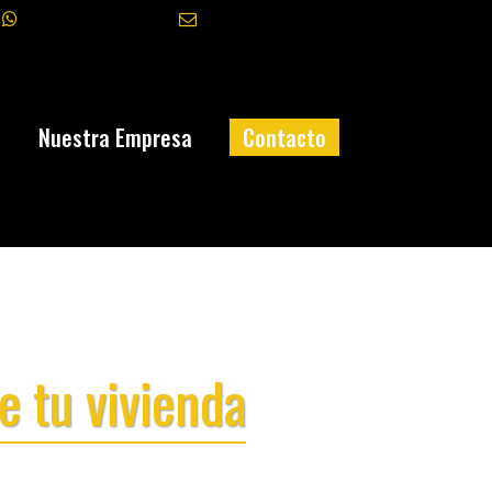
+34 645 327 070
info@fasatec.es
a
Nuestra Empresa
Contacto
e tu vivienda