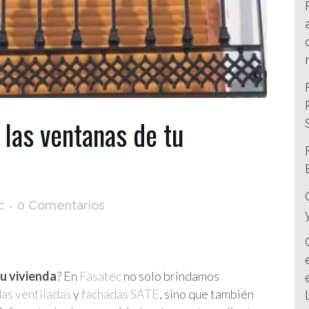
 las ventanas de tu
c
0 Comentarios
tu vivienda
? En
Fasatec
no solo brindamos
das ventiladas
y
fachadas SATE
, sino que también