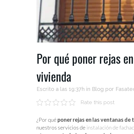
Por qué poner rejas en
vivienda
Escrito a las 19:37h
in
Blog
por
Fasate
Rate this post
¿Por qué
poner rejas en las ventanas de 
nuestros servicios de
instalación de facha