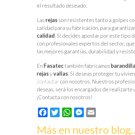
el resultado deseado.
Las
rejas
son resistentes tanto a golpes c
calidad para su fabricación, para garantiza
calidad
. Si decides apostar por este tipo
con profesionales expertos del sector, qu
las mejores garantías, durabilidad y resist
En
Fasatec
también fabricamos
barandilla
rejas
y
vallas
. Si deseas proteger tu vivie
contactar
con nosotros. Nuestros profesiona
deseas, será los encargados de realizarte
¡Contacta con nosotros!
Facebook
Twitter
WhatsApp
Messenger
Email
Más en nuestro blog..