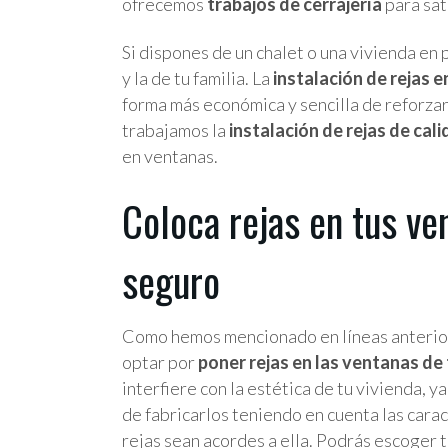
ofrecemos
trabajos de cerrajería
para sat
Si dispones de un chalet o una vivienda en
y la de tu familia. La
instalación de rejas e
forma más económica y sencilla de reforzar
trabajamos la
instalación de rejas de cal
en ventanas.
Coloca rejas en tus ve
seguro
Como hemos mencionado en líneas anteriores
optar por
poner rejas en las ventanas de
interfiere con la estética de tu vivienda, 
de fabricarlos teniendo en cuenta las carac
rejas sean acordes a ella. Podrás escoger 