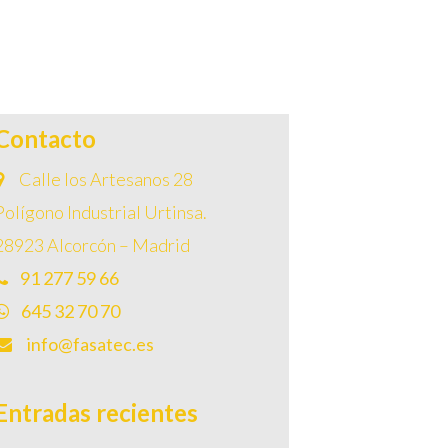
Contacto
Calle los Artesanos 28
Polígono Industrial Urtinsa.
28923 Alcorcón – Madrid
91 277 59 66
645 32 70 70
info@fasatec.es
Entradas recientes