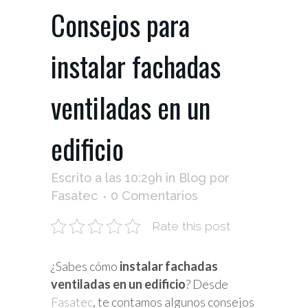
Consejos para
instalar fachadas
ventiladas en un
edificio
Escrito a las 10:29h
in
Blog
por
Fasatec
0 Comentarios
Rate this post
¿Sabes cómo
instalar fachadas
ventiladas en un edificio
? Desde
Fasatec
, te contamos algunos consejos