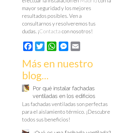
efectuar la instalación en
Madrid
con la
mayor seguridad y los mejores
resultados posibles. Ven a
consultarnos y resolveremos tus
dudas. ¡
Contacta
con nosotros!
Facebook
Twitter
WhatsApp
Messenger
Email
Más en nuestro
blog...
Por qué instalar fachadas
ventiladas en los edificios
Las fachadas ventiladas son perfectas
para el aislamiento térmico. ¡Descubre
todos sus beneficios!
¿Qué es una fachada ventilada?