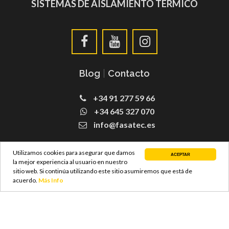
SISTEMAS DE AISLAMIENTO TERMICO
Blog
|
Contacto
+34 91 277 59 66
+34 645 327 070
info@fasatec.es
SATE Fachadas
Utilizamos cookies para asegurar que damos
ACEPTAR
la mejor experiencia al usuario en nuestro
sitio web. Si continúa utilizando este sitio asumiremos que está de
acuerdo.
Más Info
© Copyright 2021 FASATEC S.L –
Diseño Web
ProvidersWeb
|
Aviso Legal y Poltica de Privacidad
|
Politica de