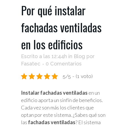
Por qué instalar
fachadas ventiladas
en los edificios
Escrito a las 12:44h
in
Blog
por
Fasatec
0 Comentarios
5/5 - (1 voto)
Instalar fachadas ventiladas
en un
edificio aporta un sinfín de beneficios.
Cada vez son más los clientes que
optan por este sistema. ¿Sabes qué son
las
fachadas ventiladas
? El sistema